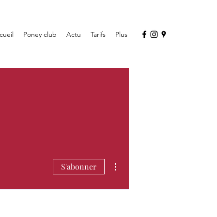
cueil
Poney club
Actu
Tarifs
Plus
Plus d'actions
S'abonner