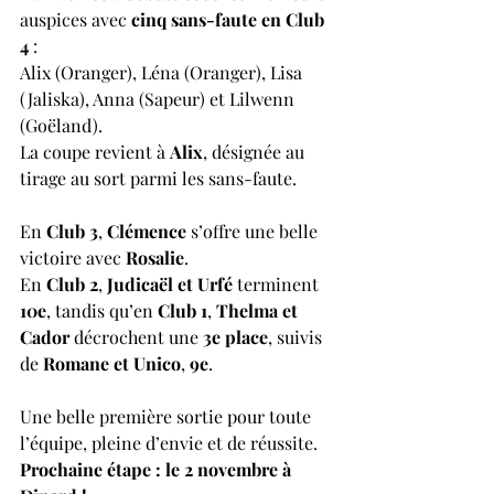
auspices avec 
cinq sans-faute en Club 
4
 :
Alix (Oranger), Léna (Oranger), Lisa 
(Jaliska), Anna (Sapeur) et Lilwenn 
(Goëland).
La coupe revient à 
Alix
, désignée au 
tirage au sort parmi les sans-faute.
En 
Club 3
, 
Clémence
 s’offre une belle 
victoire avec 
Rosalie
.
En 
Club 2
, 
Judicaël et Urfé
 terminent 
10e
, tandis qu’en 
Club 1
, 
Thelma et 
Cador
 décrochent une 
3e place
, suivis 
de 
Romane et Unico
, 
9e
.
Une belle première sortie pour toute 
l’équipe, pleine d’envie et de réussite.
Prochaine étape : le 2 novembre à 